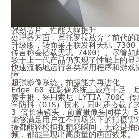
强劲芯片，性能大幅提升
处理器方面，摩托罗拉放弃了前代的骁龙
升级版，转而采用联发科天玑 7300
传言称会搭载天玑 7400）。尽管
较于上一代产品仍实现了性能上的显
快速流畅地运行各类应用程序和游戏
障。
超强影像系统，拍摄能力再进化
Edge 60 在影像系统上诚意十足，后
素主摄，采用索尼 LYTIA 700C
学防抖（OIS）技术，同时还搭载了
3 倍长焦镜头，前置摄像头同样为 5
能够满足用户在不同场景下的拍摄需
摄都能轻松捕捉精彩瞬间，无论是拍
频，都能呈现出高质量的画面效果。