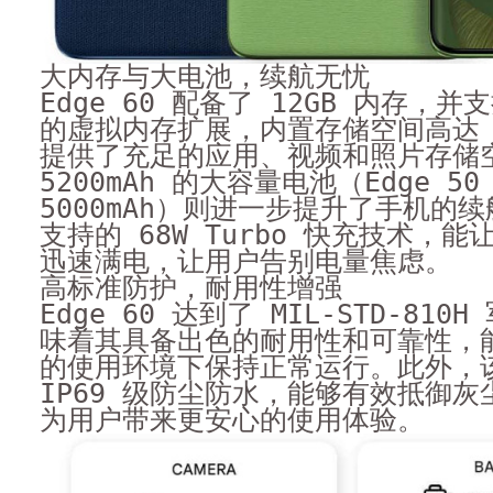
大内存与大电池，续航无忧
Edge 60 配备了 12GB 内存，并支
的虚拟内存扩展，内置存储空间高达 5
提供了充足的应用、视频和照片存储
5200mAh 的大容量电池（Edge 5
5000mAh）则进一步提升了手机的
支持的 68W Turbo 快充技术，
迅速满电，让用户告别电量焦虑。
高标准防护，耐用性增强
Edge 60 达到了 MIL-STD-81
味着其具备出色的耐用性和可靠性，
的使用环境下保持正常运行。此外，
IP69 级防尘防水，能够有效抵御
为用户带来更安心的使用体验。