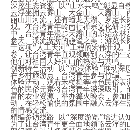
深挖生态资源 以“山水共鸣”彰显自
云浮坐拥云雾山、大金山、天露山、
丽山川河流，还有蟠龙天湖、罗定长
观。在台湾青年岭南行禅宗文化研习
中，台湾青年漫步天露山的原始森林
参天、溪流潺潺的静谧之美；游览长
于这项“人工天河”工程的宏伟壮观。
卷，让台湾青年直观领略到云浮的生
他们对祖国大好河山的热爱与共鸣。
创新特色活动 以“沉浸体验”推动深
在乡村旅游点，台湾青年参与竹编、
体验活动，观看禾楼舞等特色民俗表
色的民俗元素将台湾青年深深吸引。
富的农业资源，举办篝火晚会，参加
动，在轻松愉悦的氛围中融入云浮生
的情感交流。
精编参访线路 以“深度游览”增进认
为了让台湾青年更全面地领略云浮的