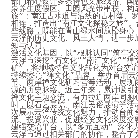
部门精心设计多条特色文旅线路。国
泉养生度假区、田园风光带串联，构
旅”；南江古水道与沿线的古村落、
相连，打造出“南江文化探秘之旅”。
些线路，既能在青山绿水间放松身心
云浮的历史文化、风土人情，进一步
知与认同。
激活文化基因，以“根脉认同”筑牢交
云浮市深挖“石文化”“南江文化”“禅
矿”，将地域特色文化转化为对台交流
持续擦亮“禅文化”品牌，举办首届云
节、两岸禅文化研习营等活动，展现
源的历史脉络。近三年来，累计吸引
禅文化主题交流，有力拉近两岸同胞
时，以石艺展览、南江民俗展演等活
次展示云浮传统文化魅力，推动台商
流、投资兴业，促进经贸文化深度交
建强交流平台，以“多元互动” 深化
云浮市通过相关部门的协作，整合了